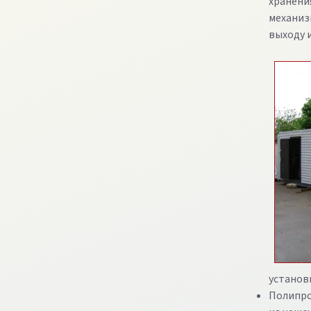
хранени
механиз
выходу и
установ
Полипро