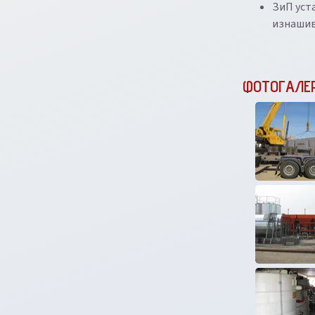
ЗиП уст
изнашив
ФОТОГАЛЕ