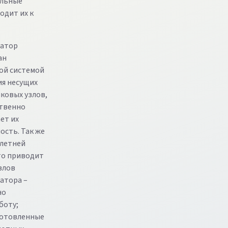
ельные
одит их к
затор
ан
ой системой
я несущих
ковых узлов,
ственно
ет их
ость. Так же
олетней
то приводит
узлов
атора –
но
боту;
готовленные